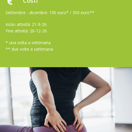
Costi
Settembre - dicembre: 190 euro* / 350 euro**
Inizio attività: 21-9-26
Fine attività: 20-12-26
* una volta a settimana
** due volte a settimana