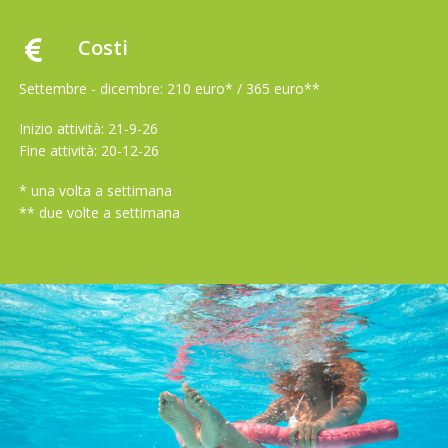
Costi
Settembre - dicembre: 210 euro* / 365 euro**
Inizio attività: 21-9-26
Fine attività: 20-12-26
* una volta a settimana
** due volte a settimana